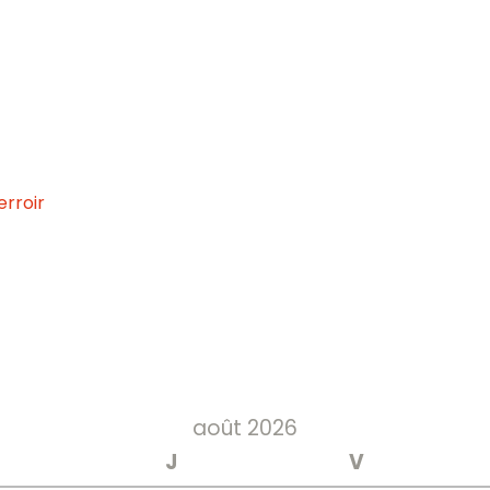
rroir
août 2026
J
V