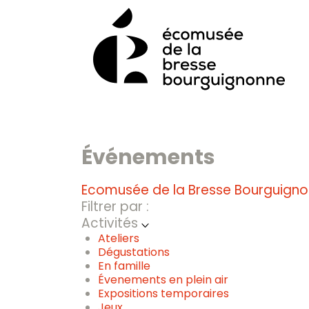
Skip
to
content
Événements
Ecomusée de la Bresse Bourguign
Filtrer par :
Activités
Ateliers
Dégustations
En famille
Évenements en plein air
Expositions temporaires
Jeux