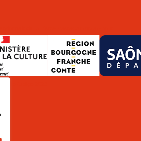
essionnels du tourisme
Presse
Contactez-nous
de site
Publigo 2025
n