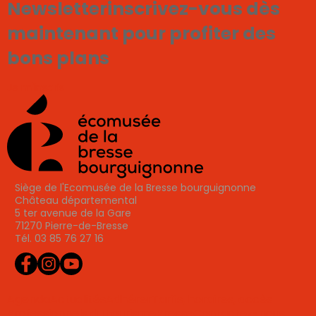
Newsletter
inscrivez-vous dès
maintenant pour profiter des
bons plans
Je m'inscris
Siège de l'Ecomusée de la Bresse bourguignonne
Château départemental
5 ter avenue de la Gare
71270 Pierre-de-Bresse
Tél. 03 85 76 27 16
Agenda
Actualités
Adhérer
Tarifs, horaires, accès
Professionnels du tourisme
Presse
Contactez-nous