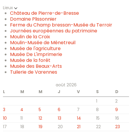
Lieux
Château de Pierre-de-Bresse
Domaine Plissonnier
Ferme du Champ bressan-Musée du Terroir
Journées européennes du patrimoine
Moulin de la Croix
Moulin-Musée de Ménetreuil
Musée de l'agriculture
Musée De L'imprimerie
Musée de la forêt
Musée des Beaux-Arts
Tuilerie de Varennes
août 2026
L
M
M
J
V
S
D
1
2
3
4
5
6
7
8
9
10
11
12
13
14
15
16
17
18
19
20
21
22
23