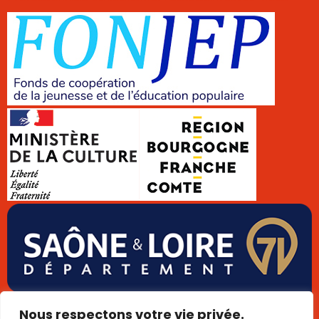
Données personnelles
Cookies
Mentions légales
Nous respectons votre vie privée.