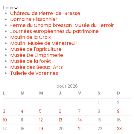
Lieux
Château de Pierre-de-Bresse
Domaine Plissonnier
Ferme du Champ bressan-Musée du Terroir
Journées européennes du patrimoine
Moulin de la Croix
Moulin-Musée de Ménetreuil
Musée de l'agriculture
Musée De L'imprimerie
Musée de la forêt
Musée des Beaux-Arts
Tuilerie de Varennes
août 2026
L
M
M
J
V
S
D
1
2
3
4
5
6
7
8
9
10
11
12
13
14
15
16
17
18
19
20
21
22
23