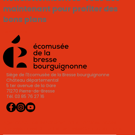
maintenant pour profiter des
bons plans
Je m'inscris
Siège de l'Ecomusée de la Bresse bourguignonne
Château départemental
5 ter avenue de la Gare
71270 Pierre-de-Bresse
Tél. 03 85 76 27 16
Agenda
Actualités
Adhérer
Tarifs, horaires, accès
Professionnels du tourisme
Presse
Contactez-nous