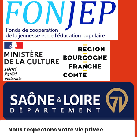
Données personnelles
Cookies
Mentions légales
Nous respectons votre vie privée.
Plan de site
Publigo 2025