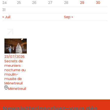
24
25
26
27
28
29
30
31
« Juil
Sep »
23/07/2026
Secrets de
meuniers :
nocturne au
moulin-
musée de
Ménetreuil
Ménetreuil
Newsletter
inscrivez-vous dès