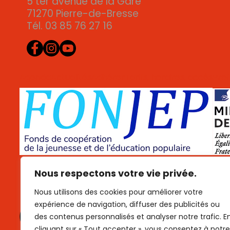
5 ter avenue de la Gare
71270 Pierre-de-Bresse
Tél. 03 85 76 27 16
Agenda
Actualités
Adhérer
Tarifs, horaires, accès
Prof
Données personnelles
Cookies
Mentions légales
Plan 
Nous respectons votre vie privée.
Nous utilisons des cookies pour améliorer votre
expérience de navigation, diffuser des publicités ou
des contenus personnalisés et analyser notre trafic. E
cliquant sur « Tout accepter », vous consentez à notre