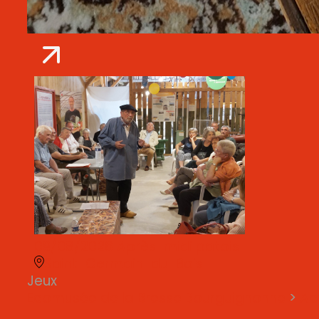
09/08/2026
Après-midi patois
Saint-Germain-du-Bois
Jeux
Ecomusée de la Bresse Bourguignonne
>
Act