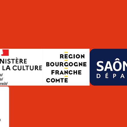
essionnels du tourisme
Presse
Contactez-nous
de site
Publigo 2025
n