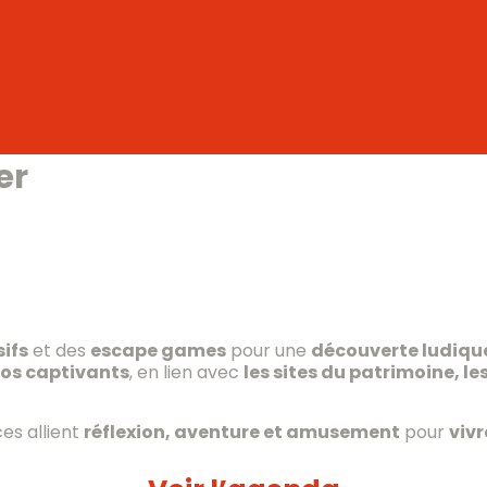
er
ifs
et des
escape games
pour une
découverte ludique
ios captivants
, en lien avec
les sites du patrimoine, le
es allient
réflexion, aventure et amusement
pour
viv