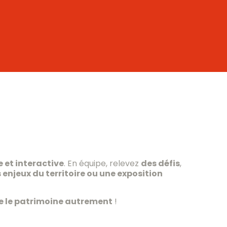
 et interactive
. En équipe, relevez
des défis
,
s enjeux du territoire ou une exposition
re le patrimoine autrement
!