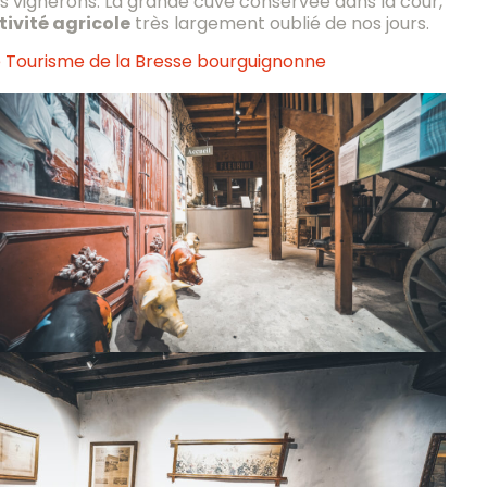
es vignerons. La grande cuve conservée dans la cour,
tivité agricole
très largement oublié de nos jours.
e Tourisme de la Bresse bourguignonne