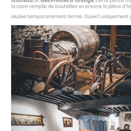
château
dit
des Princes d’Orange
, cette petite m
la cave remplie de bouteilles ou encore la pièce d’h
Musée temporairement fermé. Ouvert uniquement pour 