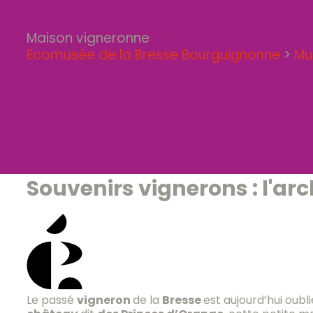
Maison vigneronne
Ecomusée de la Bresse Bourguignonne
>
Mu
Souvenirs vignerons : l'arch
Le passé
vigneron
de la
Bresse
est aujourd’hui oubl