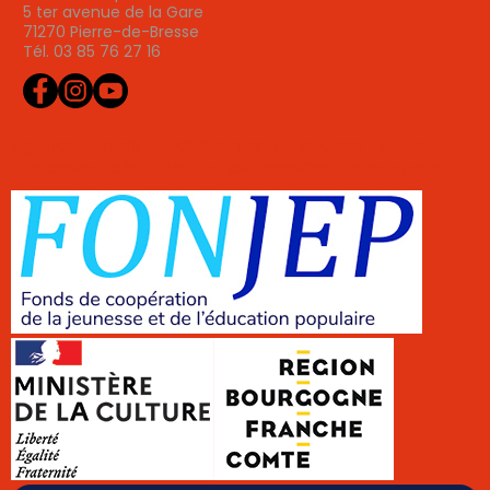
5 ter avenue de la Gare
71270 Pierre-de-Bresse
Tél. 03 85 76 27 16
Agenda
Actualités
Adhérer
Tarifs, horaires, accès
Professionnels du tourisme
Presse
Contactez-nous