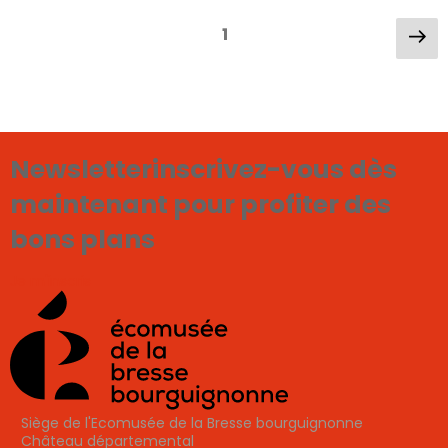
Pagination
Pa
Page
1
su
des
publications
Newsletter
inscrivez-vous dès
maintenant pour profiter des
bons plans
Je m'inscris
Siège de l'Ecomusée de la Bresse bourguignonne
Château départemental