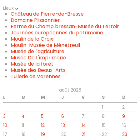
Lieux
Château de Pierre-de-Bresse
Domaine Plissonnier
Ferme du Champ bressan-Musée du Terroir
Journées européennes du patrimoine
Moulin de la Croix
Moulin-Musée de Ménetreuil
Musée de l'agriculture
Musée De L'imprimerie
Musée de la forêt
Musée des Beaux-Arts
Tuilerie de Varennes
août 2026
L
M
M
J
V
S
D
1
2
3
4
5
6
7
8
9
10
11
12
13
14
15
16
17
18
19
20
21
22
23