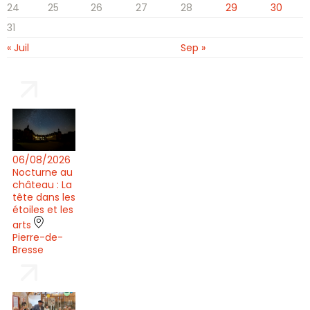
24
25
26
27
28
29
30
31
« Juil
Sep »
06/08/2026
Nocturne au
château : La
tête dans les
étoiles et les
arts
Pierre-de-
Bresse