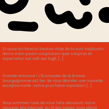
Appel à candidature
Et quasi architecto beatae vitae dicta sunt explicabo.
Nemo enim ipsam voluptatem quia voluptas sit
aspernatur aut odit aut fugit, […]
Read more
Label d’exposition d’intérêt national
Grande annonce ! L’Écomusée de la Bresse
bourguignonne est fier de vous dévoiler une nouvelle
exceptionnelle : notre prochaine exposition […]
Read more
Bienvenue sur notre nouveau site internet
Nous sommes ravis de vous faire découvrir notre
nouveau site internet. Au fil des pages, vous allons