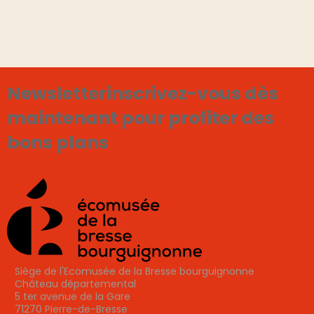
F
Newsletter
inscrivez-vous dès
maintenant pour profiter des
bons plans
Je m'inscris
Siège de l'Ecomusée de la Bresse bourguignonne
Château départemental
5 ter avenue de la Gare
71270 Pierre-de-Bresse