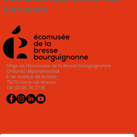
bons plans
Je m'inscris
Siège de l'Ecomusée de la Bresse bourguignonne
Château départemental
5 ter avenue de la Gare
71270 Pierre-de-Bresse
Tél. 03 85 76 27 16
Agenda
Actualités
Join
Tarifs, horaires, accès
Presse et partenaires touristiques
Contact us
Politique de confidentialité et d’utilisation des données
personnelles (RGPD)