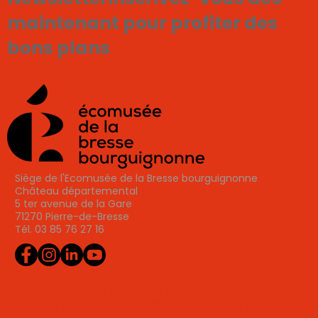
maintenant pour profiter des
bons plans
Je m'inscris
Siège de l'Ecomusée de la Bresse bourguignonne
Château départemental
5 ter avenue de la Gare
71270 Pierre-de-Bresse
Tél. 03 85 76 27 16
Agenda
Actualités
Join
Tarifs, horaires, accès
Presse et partenaires touristiques
Contact us