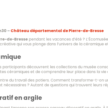
4h30 –
Château départemental de Pierre-de-Bresse
erre-de-Bresse
pendant les vacances d’été ? L’Écomusée 
é créative qui vous plonge dans l’univers de la céramique e
ramique
es participants découvrent les collections du musée consa
entes céramiques et de comprendre leur place dans la vie 
ntre du travail des potiers. Comment transforme-t-on une
ont nécessaires ? Autant de questions qui trouvent leurs 
atif en argile
ipant façonne son propre carreau décoratif en argile. À l’a