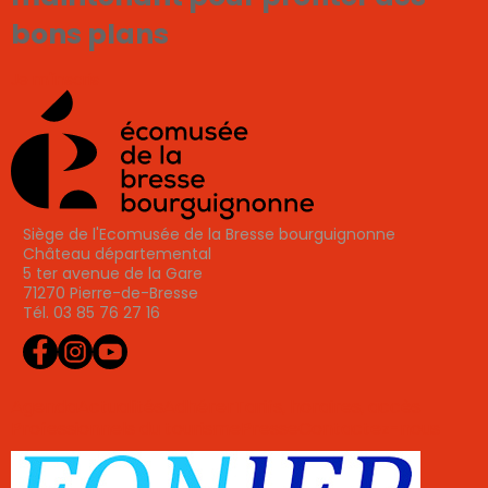
bons plans
Je m'inscris
Siège de l'Ecomusée de la Bresse bourguignonne
Château départemental
5 ter avenue de la Gare
71270 Pierre-de-Bresse
Tél. 03 85 76 27 16
Agenda
Actualités
Adhérer
Tarifs, horaires, accès
Professionnels du tourisme
Presse
Contactez-nous