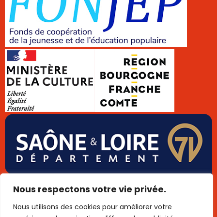
Données personnelles
Cookies
Mentions légales
Nous respectons votre vie privée.
Plan de site
Publigo 2025
Nous utilisons des cookies pour améliorer votre