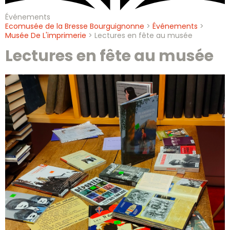
Événements
Ecomusée de la Bresse Bourguignonne
>
Événements
>
Musée De L'imprimerie
>
Lectures en fête au musée
Lectures en fête au musée