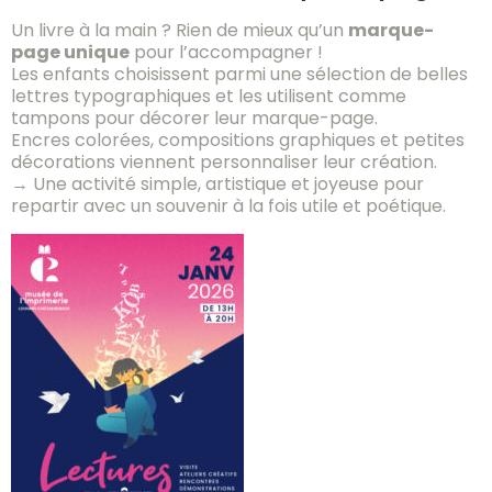
Un livre à la main ? Rien de mieux qu’un
marque-
page unique
pour l’accompagner !
Les enfants choisissent parmi une sélection de belles
lettres typographiques et les utilisent comme
tampons pour décorer leur marque-page.
Encres colorées, compositions graphiques et petites
décorations viennent personnaliser leur création.
→ Une activité simple, artistique et joyeuse pour
repartir avec un souvenir à la fois utile et poétique.