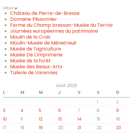
Lieux
Château de Pierre-de-Bresse
Domaine Plissonnier
Ferme du Champ bressan-Musée du Terroir
Journées européennes du patrimoine
Moulin de la Croix
Moulin-Musée de Ménetreuil
Musée de l'agriculture
Musée De L'imprimerie
Musée de la forêt
Musée des Beaux-Arts
Tuilerie de Varennes
août 2026
L
M
M
J
V
S
D
1
2
3
4
5
6
7
8
9
10
11
12
13
14
15
16
17
18
19
20
21
22
23