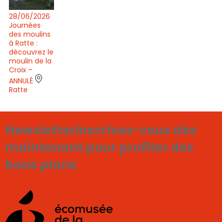
28/06/2026
Journées
des moulins
à Ratte :
découvrez le
moulin de la
Croix –
ANNULÉ
Ratte
Newsletter
inscrivez-vous dès
maintenant pour profiter des
bons plans
Je m'inscris