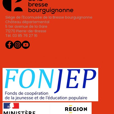
Siège de l'Ecomusée de la Bresse bourguignonne
Château départemental
5 ter avenue de la Gare
71270 Pierre-de-Bresse
Tél. 03 85 76 27 16
Agenda
Actualités
Adhérer
Tarifs, horaires, accès
Professionnels du tourisme
Presse
Contactez-nous