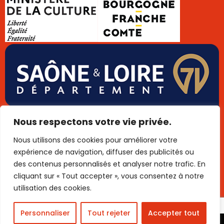
Données personnelles
Cookies
Mentions légales
Nous respectons votre vie privée.
Plan de site
Publigo 2025
Nous utilisons des cookies pour améliorer votre
expérience de navigation, diffuser des publicités ou
des contenus personnalisés et analyser notre trafic. En
cliquant sur « Tout accepter », vous consentez à notre
utilisation des cookies.
menu
Personnaliser
Tout rejeter
Accepter tout