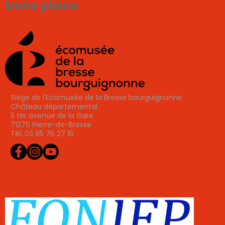
bons plans
Je m'inscris
Siège de l'Ecomusée de la Bresse bourguignonne
Château départemental
5 ter avenue de la Gare
71270 Pierre-de-Bresse
Tél. 03 85 76 27 16
Agenda
Actualités
Adhérer
Tarifs, horaires, accès
Professionnels du tourisme
Presse
Contactez-nous