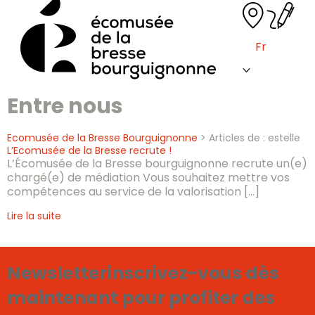
Skip
to
content
Fr
Entre nous
Ecomusée de la Bresse Bourguignonne
>
Articles de : estelle
L’Ecomusée de la Bresse recrute !
L’Écomusée de la Bresse bourguignonne recrute un(e)
chargé(e) de médiation Vous souhaitez mettre vos
compétences au service de la valorisation […]
Lire la suite
Newsletter
inscrivez-vous dès
maintenant pour profiter des