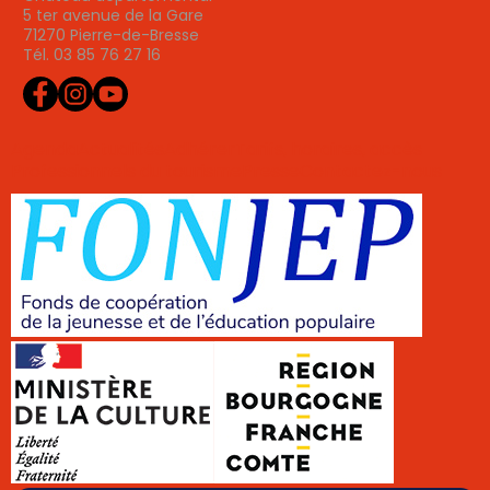
5 ter avenue de la Gare
71270 Pierre-de-Bresse
Tél. 03 85 76 27 16
Agenda
Actualités
Adhérer
Tarifs, horaires, accès
Professionnels du tourisme
Presse
Contactez-nous