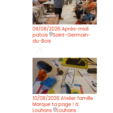
09/08/2026
Après-midi
patois
Saint-Germain-
du-Bois
10/08/2026
Atelier famille
Marque ta page ! à
Louhans
Louhans