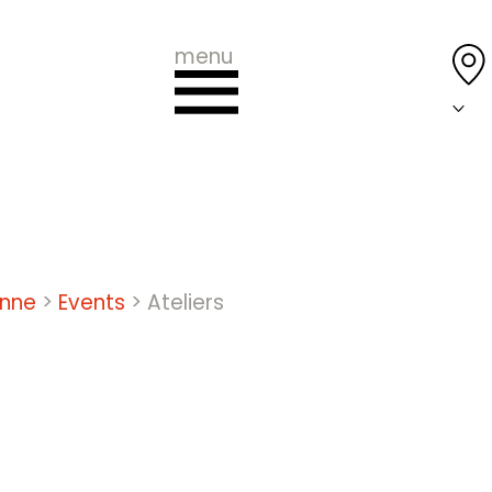
menu
onne
>
Events
>
Ateliers