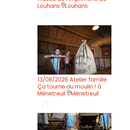
Louhans
Louhans
13/08/2026
Atelier famille
Ça tourne au moulin ! à
Ménetreuil
Ménetreuil