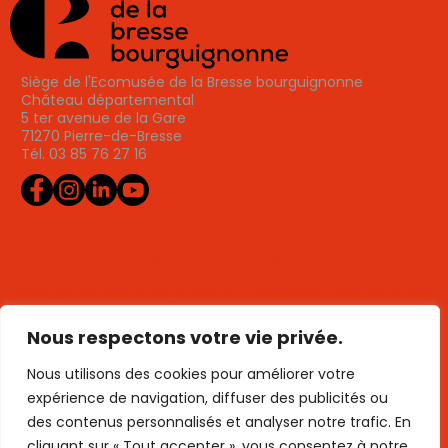
Siège de l'Ecomusée de la Bresse bourguignonne
Château départemental
5 ter avenue de la Gare
71270 Pierre-de-Bresse
Tél. 03 85 76 27 16
Agenda
Actualités
Join
Tarifs, horaires, accès
Presse et partenaires touristiques
Contact us
Politique de confidentialité et d’utilisation des données
personnelles (RGPD)
Utilisation des cookies
Mentions légales
Plan de site
Nous respectons votre vie privée.
Publigo 2025
Nous utilisons des cookies pour améliorer votre
expérience de navigation, diffuser des publicités ou
des contenus personnalisés et analyser notre trafic. En
cliquant sur « Tout accepter », vous consentez à notre