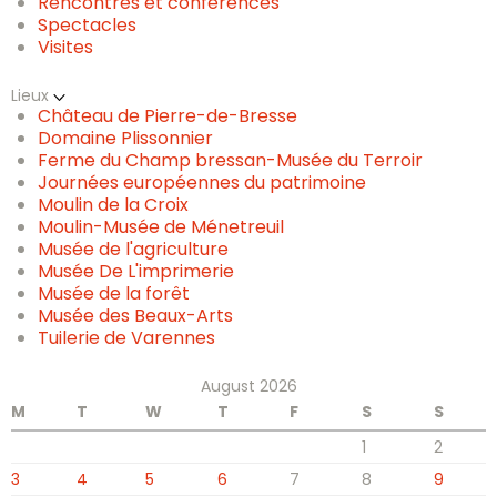
Rencontres et conférences
Spectacles
Visites
Lieux
Château de Pierre-de-Bresse
Domaine Plissonnier
Ferme du Champ bressan-Musée du Terroir
Journées européennes du patrimoine
Moulin de la Croix
Moulin-Musée de Ménetreuil
Musée de l'agriculture
Musée De L'imprimerie
Musée de la forêt
Musée des Beaux-Arts
Tuilerie de Varennes
August 2026
M
T
W
T
F
S
S
1
2
3
4
5
6
7
8
9