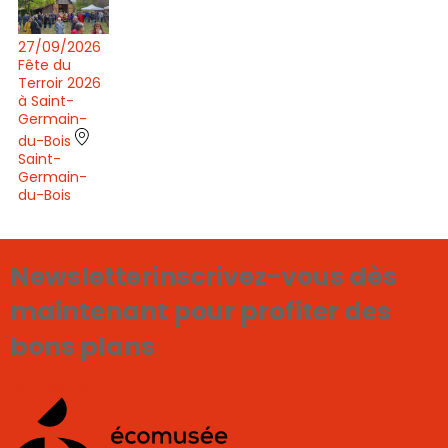
27/09/2026
Fête du
Terroir 2026
à Saint-
Germain-
du-Bois
Saint-
Germain-
du-Bois
Newsletter
inscrivez-vous dès
maintenant pour profiter des
bons plans
Je m'inscris